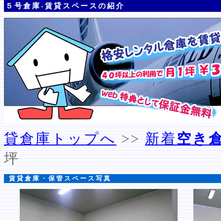
５号倉庫-賃貸スペースの紹介
貸倉庫トップへ
>>
新着
空き
坪
賃貸倉庫・保管スペース写真